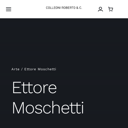
Salta
al
Toggle
Navigation
contenuto
Home
About
Projects
Arte / Ettore Moschetti
Arte
Ettore
Design
Moschetti
Shop